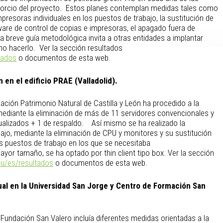
sorcio del proyecto. Estos planes contemplan medidas tales como
 impresoras individuales en los puestos de trabajo, la sustitución de
ware de control de copias e impresoras, el apagado fuera de
a breve guía metodológica invita a otras entidades a implantar
mo hacerlo. Ver la sección resultados
tados
o documentos de esta web.
n en el edificio PRAE (Valladolid).
ación Patrimonio Natural de Castilla y León ha procedido a la
 mediante la eliminación de más de 11 servidores convencionales y
rtualizados + 1 de respaldo. Así mismo se ha realizado la
bajo, mediante la eliminación de CPU y monitores y su sustitución
los puestos de trabajo en los que se necesitaba
or tamaño, se ha optado por thin client tipo box. Ver la sección
.eu/es/resultados
o documentos de esta web.
ual en la Universidad San Jorge y Centro de Formación San
 Fundación San Valero incluía diferentes medidas orientadas a la